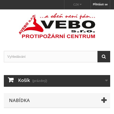
Přihlásit se
CZK
Košík
(prázdný)
NABÍDKA