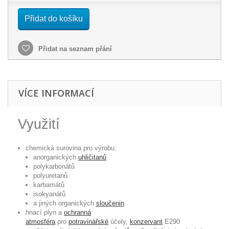
Přidat do košíku
Přidat na seznam přání
VÍCE INFORMACÍ
Využití
chemická surovina pro výrobu:
anorganických
uhličitanů
polykarbonátů
polyuretanů
karbamátů
isokyanátů
a jiných organických
sloučenin
hnací plyn a
ochranná
atmosféra
pro
potravinářské
účely,
konzervant
E290