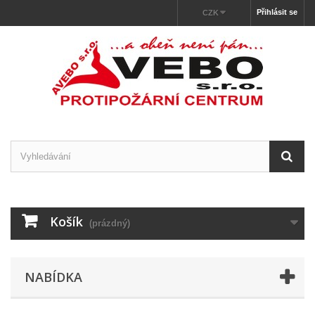
Přihlásit se
CZK
Košík
(prázdný)
NABÍDKA