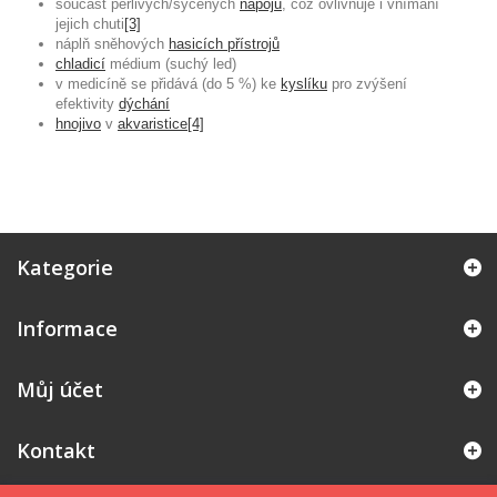
součást perlivých/sycených
nápojů
, což ovlivňuje i vnímání
jejich chuti
[3]
náplň sněhových
hasicích přístrojů
chladicí
médium (suchý led)
v medicíně se přidává (do 5 %) ke
kyslíku
pro zvýšení
efektivity
dýchání
hnojivo
v
akvaristice
[4]
Kategorie
Informace
Můj účet
Kontakt