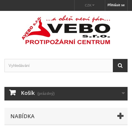
Přihlásit se
CZK
Košík
(prázdný)
NABÍDKA