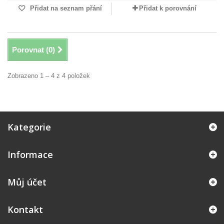
Přidat na seznam přání
Přidat k porovnání
Porovnat (
0
)
Zobrazeno 1 – 4 z 4 položek
Kategorie
Informace
Můj účet
Kontakt