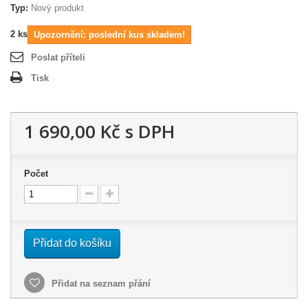
Typ:
Nový produkt
2
ks
Upozornění: poslední kus skladem!
Poslat příteli
Tisk
1 690,00 Kč
s DPH
Počet
Přidat do košíku
Přidat na seznam přání