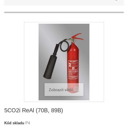
Zobrazit větší
5CO2i ReAl (70B, 89B)
Kód skladu
P4