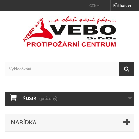
Přihlásit se
CZK
Košík
(prázdný)
NABÍDKA